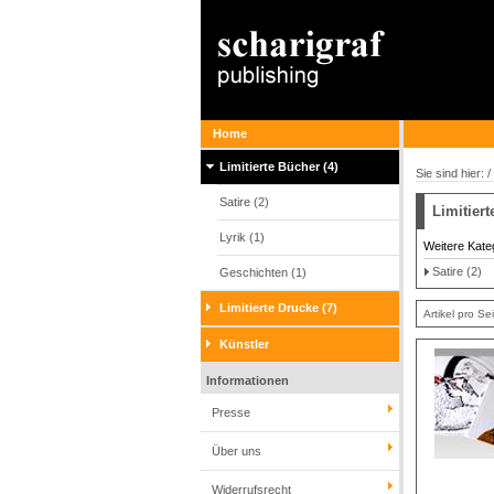
Home
Limitierte Bücher (4)
Sie sind hier: /
Satire (2)
Limitier
Lyrik (1)
Weitere Kate
Satire (2)
Geschichten (1)
Limitierte Drucke (7)
Artikel pro Se
Künstler
Informationen
Presse
Über uns
Widerrufsrecht