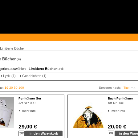
Limitierte Bücher
te Bücher
(4)
gorien auswählen -
Limitierte Bücher
und:
Lyrik (1)
Geschichten (1)
ite:
10
20
50
100
Sortieren nach:
Titel
Perlhühner Set
Buch Perlhühner
Art.Nr.:
009
Art.Nr.:
001
mehr Info
mehr Info
29,00 €
20,00 €