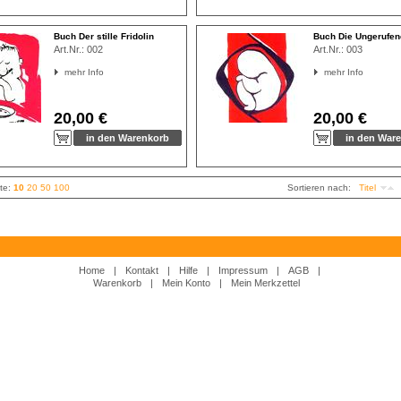
Buch Der stille Fridolin
Buch Die Ungerufe
Art.Nr.:
002
Art.Nr.:
003
mehr Info
mehr Info
20,00 €
20,00 €
ite:
10
20
50
100
Sortieren nach:
Titel
Home
|
Kontakt
|
Hilfe
|
Impressum
|
AGB
|
Warenkorb
|
Mein Konto
|
Mein Merkzettel