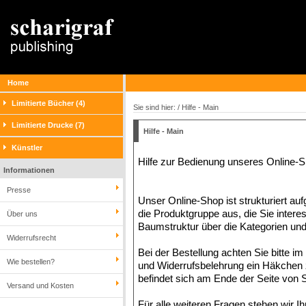
Home
Limitierte Bücher (4)
Sie sind hier: / Hilfe - Main
Limitierte Drucke (7)
Hilfe - Main
Künstler
Hilfe zur Bedienung unseres Online-
Informationen
Presse
Unser Online-Shop ist strukturiert auf
die Produktgruppe aus, die Sie intere
Über uns
Baumstruktur über die Kategorien un
Widerrufsrecht
Bei der Bestellung achten Sie bitte im
Wie bestellen?
und Widerrufsbelehrung ein Häkchen 
befindet sich am Ende der Seite von Sc
Versand und Kosten
Für alle weiteren Fragen stehen wir I