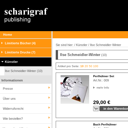
Home
Limitierte Bücher (4)
Sie sind hier: /
Künstler
/
Ilse Schmeidler-Winter
Limitierte Drucke (7)
Ilse Schmeidler-Winter
(10)
Künstler
Artikel pro Seite:
10
20
50
100
Ilse Schmeidler-Winter (10)
Perlhühner Set
Informationen
Art.Nr.:
009
mehr Info
Presse
Über uns
29,00 €
Widerrufsrecht
Wie bestellen?
Buch Perlhühner