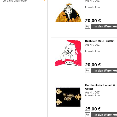
Versand und Kosten
Art.Nr.:
001
mehr Info
20,00 €
Buch Der stille Fridolin
Art.Nr.:
002
mehr Info
20,00 €
Märchentruhe Hänsel &
Gretel
Art.Nr.:
007
mehr Info
25,00 €